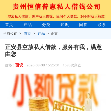
首页
产品
分类
知识
问答
联系
当前位置 >
首页
>
产品
> 正文
正安县空放私人借款，服务有我，满意
由您
面议
价格：
2026-08-08 15:25:01 1593次浏览